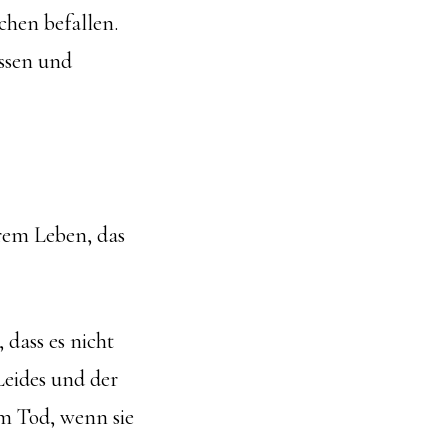
chen befallen.
issen und
hrem Leben, das
 dass es nicht
Leides und der
m Tod, wenn sie