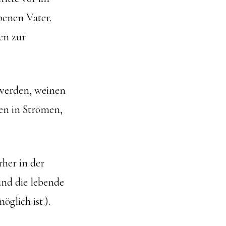
rbenen Vater.
en zur
 werden, weinen
en in Strömen,
rher in der
und die lebende
öglich ist.).