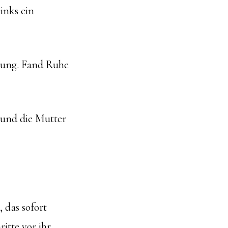
inks ein
erung. Fand Ruhe
r und die Mutter
, das sofort
itte vor ihr