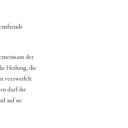
ensfreude
 gemeinsam der
ie Heilung, die
in verzweifelt
rn darf ihr
nd auf sie