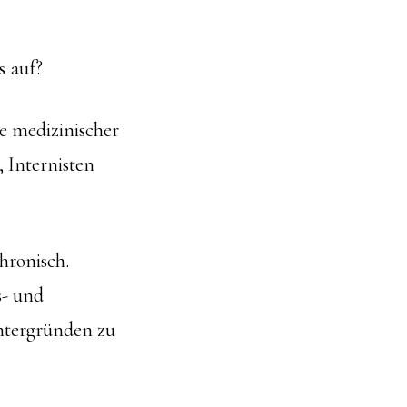
s auf?
he medizinischer
 Internisten
hronisch.
s- und
ntergründen zu