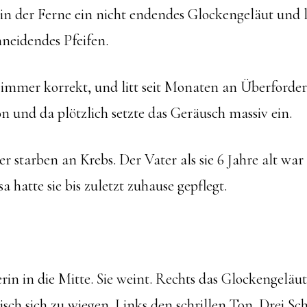
s in der Ferne ein nicht endendes Glockengeläut und l
hneidendes Pfeifen.
n, immer korrekt, und litt seit Monaten an Überford
on und da plötzlich setzte das Geräusch massiv ein.
r starben an Krebs. Der Vater als sie 6 Jahre alt wa
lsa hatte sie bis zuletzt zuhause gepflegt.
erin in die Mitte. Sie weint. Rechts das Glockengeläut
ch sich zu wiegen. Links den schrillen Ton. Drei Schr