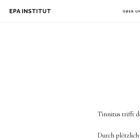
Skip
EPA INSTITUT
ÜBER U
to
main
content
Tinnitus trifft 
Durch plötzlich