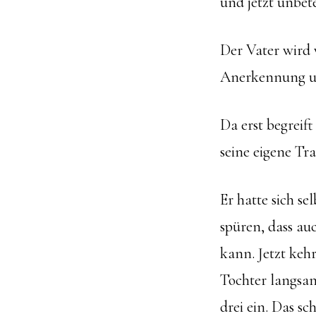
und jetzt unbete
Der Vater wird 
Anerkennung un
Da erst begreif
seine eigene T
Er hatte sich se
spüren, dass au
kann. Jetzt keh
Tochter langsa
drei ein. Das s