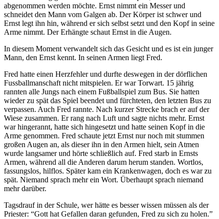
abgenommen werden möchte. Ernst nimmt ein Messer und
schneidet den Mann vom Galgen ab. Der Körper ist schwer und
Ernst legt ihn hin, während er sich selbst setzt und den Kopf in seine
Arme nimmt. Der Erhängte schaut Ernst in die Augen.
In diesem Moment verwandelt sich das Gesicht und es ist ein junger
Mann, den Ernst kennt. In seinen Armen liegt Fred.
Fred hatte einen Herzfehler und durfte deswegen in der dörflichen
Fussballmanschaft nicht mitspielen. Er war Torwart. 15 jährig
rannten alle Jungs nach einem Fußballspiel zum Bus. Sie hatten
wieder zu spät das Spiel beendet und fürchteten, den letzten Bus zu
verpassen. Auch Fred rannte. Nach kurzer Strecke brach er auf der
Wiese zusammen. Er rang nach Luft und sagte nichts mehr. Ernst
war hingerannt, hatte sich hingesetzt und hatte seinen Kopf in die
Arme genommen. Fred schaute jetzt Ernst nur noch mit stummen
großen Augen an, als dieser ihn in den Armen hielt, sein Atmen
wurde langsamer und hörte schließlich auf. Fred starb in Ernsts
Armen, während all die Anderen darum herum standen. Wortlos,
fassungslos, hilflos. Später kam ein Krankenwagen, doch es war zu
spät. Niemand sprach mehr ein Wort. Überhaupt sprach niemand
mehr darüber.
Tagsdrauf in der Schule, wer hätte es besser wissen müssen als der
Priester: “Gott hat Gefallen daran gefunden, Fred zu sich zu holen.”