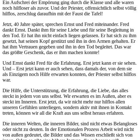
Ein Aufschrei der Empörung ging durch die Klasse und alle waren
noch hilfloser als zuvor. Und der Priester, offensichtlich selbst völlig
hilflos, zerschlug daraufhin mit der Faust die Tafel!
Jetzt, 40 Jahre später, sprechen Ernst und Fred miteinander. Fred
dankt Ernst. Dankt ihm für seine Liebe und für seine Begleitung in
den Tod. Er hat ihn nicht einfach liegen gelassen. Er hat sich zu ihm
gesetzt, hat seinen Kopf gestützt und ihn in den Armen gehalten. Er
hat ihm Vertrauen gegeben und ihn in den Tod begleitet. Das war
das größte Geschenk, das er ihm machen konnte!
Und Ernst dankt Fred für die Erfahrung. Erst jetzt kann er sie sehen.
Und – Erst jetzt kann er auch sehen, dass damals der, von dem sie
als Einzigem noch Hilfe erwarten konnten, der Priester selbst hilflos
war.
Die Hilfe, die Unterstützung, die Erfahrung, die Liebe, das alles
steckt in jedem von uns selbst. Wir erwarten es im Außen, aber es
steckt im Inneren. Erst jetzt, da wir nicht mehr nur hilflos allen
unseren Gefühlen unterliegen, sondern aktiv mit ihnen in Kontakt
treten, können wir all die Kraft aus uns selbst heraus erfahren.
Die inneren Welten, die inneren Bilder, sind nicht etwas Belangloses
oder nicht zu deuten. In der Emotionalen Prozess Arbeit wird nicht
von außen gedeutet, die Bilder und das Wissen erschließt sich von